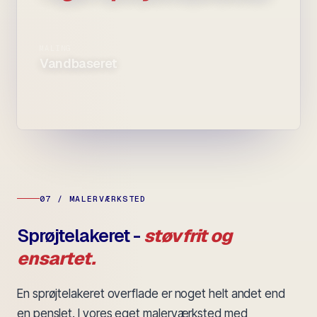
MALING
Vandbaseret
07 / MALERVÆRKSTED
Sprøjtelakeret -
støvfrit og
ensartet.
En sprøjtelakeret overflade er noget helt andet end
en penslet. I vores eget malerværksted med