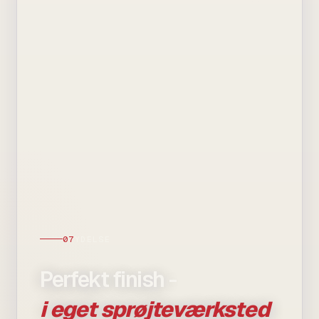
07
YDELSE
Perfekt finish -
i eget sprøjteværksted