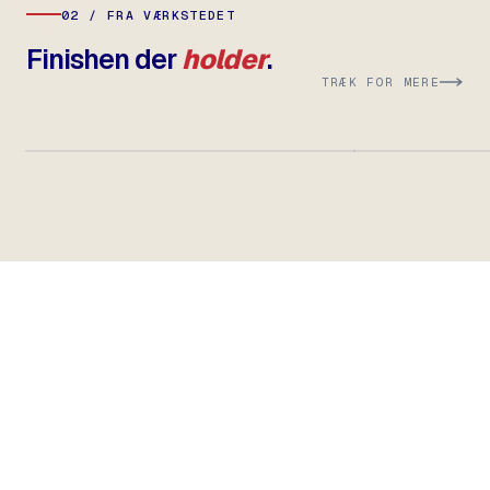
02 / FRA VÆRKSTEDET
Finishen der
holder
.
TRÆK FOR MERE
→
SKAL VI BYGGE SAMMEN?
Fra lille reparation
til stort
nybyggeri
— vi