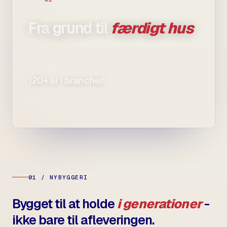
Fra
grund
til
færdigt hus
ERFARING
120+ år i branchen
01 / NYBYGGERI
Bygget til at holde
i generationer
-
ikke bare til afleveringen.