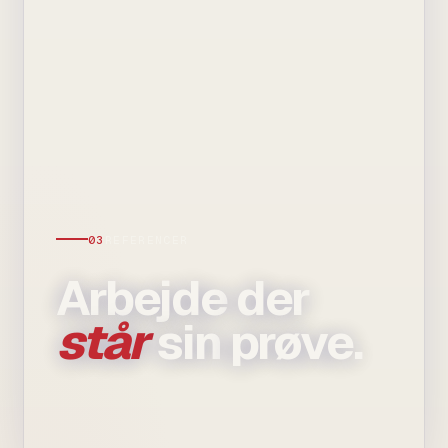
03
REFERENCER
Arbejde
der
står
sin
prøve.